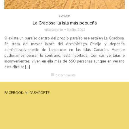
EUROPA
La Graciosa: la isla más pequeña
mipasaporte
5 julio, 2015
Si existe un paraíso dentro del propio paraíso ese está en La Graciosa.
Se trata del mayor islote del Archipiélago Chinijo y depende
administrativamente de Lanzarote, en las Islas Canarias. Aunque
pudiéramos pensar lo contrario, está habitada. Con sus ventajas e
inconvenientes, viven en ella más de 650 personas aunque en verano
esta cifra se […]
chat_bubble
5 Comments
FACEBOOK: MI PASAPORTE