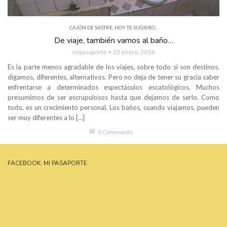
CAJÓN DE SASTRE
,
HOY TE SUGIERO...
De viaje, también vamos al baño…
mipasaporte
25 enero, 2016
Es la parte menos agradable de los viajes, sobre todo si son destinos,
digamos, diferentes, alternativos. Pero no deja de tener su gracia saber
enfrentarse a determinados espectáculos escatológicos. Muchos
presumimos de ser escrupulosos hasta que dejamos de serlo. Como
todo, es un crecimiento personal. Los baños, cuando viajamos, pueden
ser muy diferentes a lo […]
chat_bubble
5 Comments
FACEBOOK: MI PASAPORTE