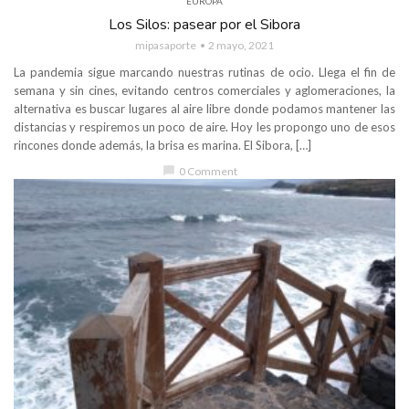
EUROPA
Los Silos: pasear por el Sibora
mipasaporte
2 mayo, 2021
La pandemia sigue marcando nuestras rutinas de ocio. Llega el fin de
semana y sin cines, evitando centros comerciales y aglomeraciones, la
alternativa es buscar lugares al aire libre donde podamos mantener las
distancias y respiremos un poco de aire. Hoy les propongo uno de esos
rincones donde además, la brisa es marina. El Sibora, […]
chat_bubble
0 Comment