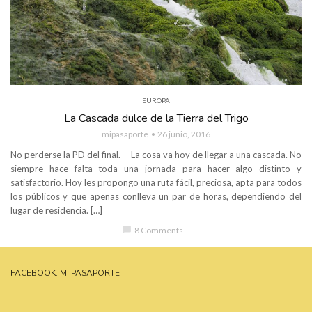
EUROPA
La Cascada dulce de la Tierra del Trigo
mipasaporte
26 junio, 2016
No perderse la PD del final. La cosa va hoy de llegar a una cascada. No
siempre hace falta toda una jornada para hacer algo distinto y
satisfactorio. Hoy les propongo una ruta fácil, preciosa, apta para todos
los públicos y que apenas conlleva un par de horas, dependiendo del
lugar de residencia. […]
chat_bubble
8 Comments
FACEBOOK: MI PASAPORTE