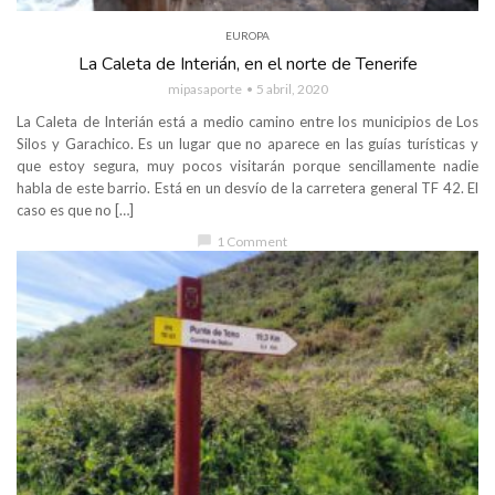
EUROPA
La Caleta de Interián, en el norte de Tenerife
mipasaporte
5 abril, 2020
La Caleta de Interián está a medio camino entre los municipios de Los
Silos y Garachico. Es un lugar que no aparece en las guías turísticas y
que estoy segura, muy pocos visitarán porque sencillamente nadie
habla de este barrio. Está en un desvío de la carretera general TF 42. El
caso es que no […]
chat_bubble
1 Comment