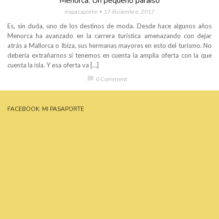
Menorca: Un pequeño paraíso
mipasaporte
17 diciembre, 2017
Es, sin duda, uno de los destinos de moda. Desde hace algunos años
Menorca ha avanzado en la carrera turística amenazando con dejar
atrás a Mallorca o Ibiza, sus hermanas mayores en esto del turismo. No
debería extrañarnos si tenemos en cuenta la amplia oferta con la que
cuenta la isla. Y esa oferta va […]
chat_bubble
0 Comment
FACEBOOK: MI PASAPORTE