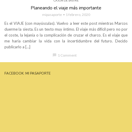
CAJÓN DE SASTRE
Planeando el viaje más importante
mipasaporte
1 febrero, 2020
Es el VIAJE (con mayúsculas). Vuelvo a leer este post mientras Marcos
duerme la siesta. Es un texto muy íntimo. El viaje más difícil pero no por
el coste, la lejanía o la complicación de cruzar el charco. Es el viaje que
me haría cambiar la vida con la incertidumbre del futuro. Decido
publicarlo a […]
chat_bubble
1 Comment
FACEBOOK: MI PASAPORTE