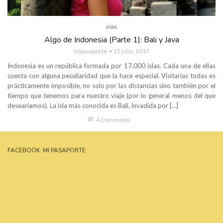
ASIA
Algo de Indonesia (Parte 1): Bali y Java
mipasaporte
15 julio, 2017
Indonesia es un república formada por 17.000 islas. Cada una de ellas
cuenta con alguna peculiaridad que la hace especial. Visitarlas todas es
prácticamente imposible, no solo por las distancias sino también por el
tiempo que tenemos para nuestro viaje (por lo general menos del que
desearíamos). La isla más conocida es Bali, invadida por […]
chat_bubble
4 Comments
FACEBOOK: MI PASAPORTE