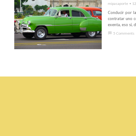
mipasaporte
12
Conducir por la
contratar uno c
exenta, eso sí, 
chat_bubble
5 Comments