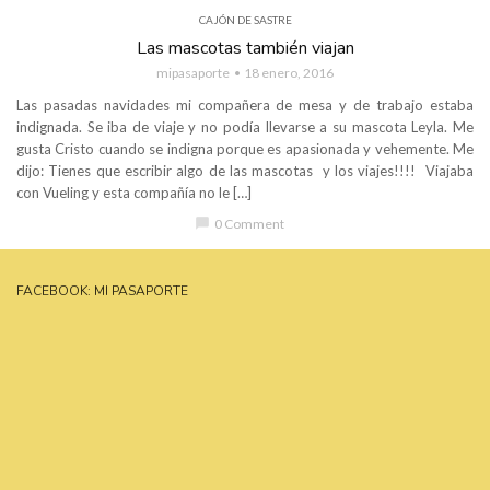
CAJÓN DE SASTRE
Las mascotas también viajan
mipasaporte
18 enero, 2016
Las pasadas navidades mi compañera de mesa y de trabajo estaba
indignada. Se iba de viaje y no podía llevarse a su mascota Leyla. Me
gusta Cristo cuando se indigna porque es apasionada y vehemente. Me
dijo: Tienes que escribir algo de las mascotas y los viajes!!!! Viajaba
con Vueling y esta compañía no le […]
chat_bubble
0 Comment
FACEBOOK: MI PASAPORTE