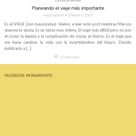
CAJÓN DE SASTRE
Planeando el viaje más importante
mipasaporte
1 febrero, 2020
Es el VIAJE (con mayúsculas). Vuelvo a leer este post mientras Marcos
duerme la siesta. Es un texto muy íntimo. El viaje más difícil pero no por
el coste, la lejanía o la complicación de cruzar el charco. Es el viaje que
me haría cambiar la vida con la incertidumbre del futuro. Decido
publicarlo a […]
chat_bubble
1 Comment
FACEBOOK: MI PASAPORTE