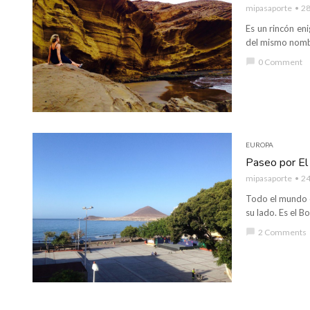
mipasaporte
28
Es un rincón en
del mismo nombr
chat_bubble
0 Comment
EUROPA
Paseo por El
mipasaporte
24
Todo el mundo 
su lado. Es el B
chat_bubble
2 Comments