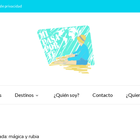
de privacidad
s
Destinos
¿Quién soy?
Contacto
¿Quier
da: mágica y rubia