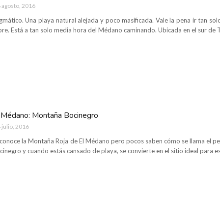
 agosto, 2016
igmático. Una playa natural alejada y poco masificada. Vale la pena ir tan 
e. Está a tan solo media hora del Médano caminando. Ubicada en el sur de Te
 Médano: Montaña Bocinegro
 julio, 2016
conoce la Montaña Roja de El Médano pero pocos saben cómo se llama el pe
ocinegro y cuando estás cansado de playa, se convierte en el sitio ideal para es