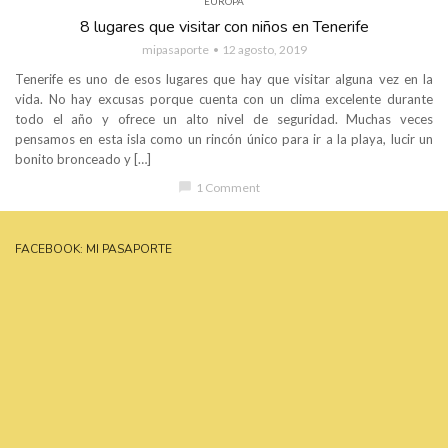
EUROPA
8 lugares que visitar con niños en Tenerife
mipasaporte
12 agosto, 2019
Tenerife es uno de esos lugares que hay que visitar alguna vez en la
vida. No hay excusas porque cuenta con un clima excelente durante
todo el año y ofrece un alto nivel de seguridad. Muchas veces
pensamos en esta isla como un rincón único para ir a la playa, lucir un
bonito bronceado y […]
chat_bubble
1 Comment
FACEBOOK: MI PASAPORTE