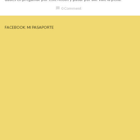
chat_bubble
0 Comment
FACEBOOK: MI PASAPORTE