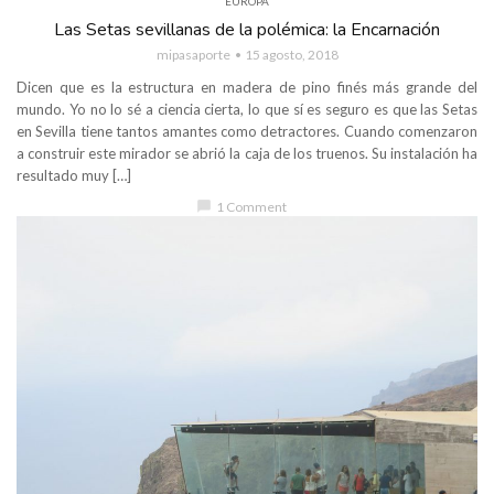
EUROPA
Las Setas sevillanas de la polémica: la Encarnación
mipasaporte
15 agosto, 2018
Dicen que es la estructura en madera de pino finés más grande del
mundo. Yo no lo sé a ciencia cierta, lo que sí es seguro es que las Setas
en Sevilla tiene tantos amantes como detractores. Cuando comenzaron
a construir este mirador se abrió la caja de los truenos. Su instalación ha
resultado muy […]
chat_bubble
1 Comment