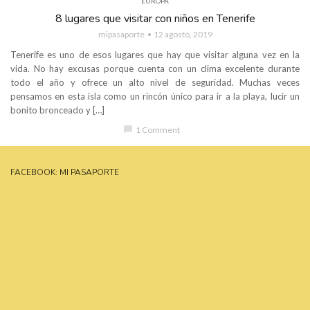
EUROPA
8 lugares que visitar con niños en Tenerife
mipasaporte
12 agosto, 2019
Tenerife es uno de esos lugares que hay que visitar alguna vez en la
vida. No hay excusas porque cuenta con un clima excelente durante
todo el año y ofrece un alto nivel de seguridad. Muchas veces
pensamos en esta isla como un rincón único para ir a la playa, lucir un
bonito bronceado y […]
chat_bubble
1 Comment
FACEBOOK: MI PASAPORTE