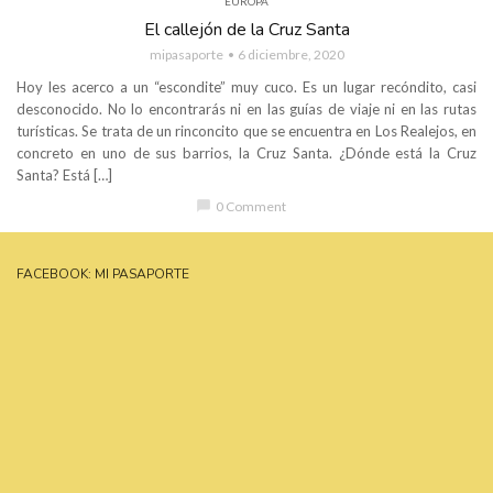
EUROPA
El callejón de la Cruz Santa
mipasaporte
6 diciembre, 2020
Hoy les acerco a un “escondite” muy cuco. Es un lugar recóndito, casi
desconocido. No lo encontrarás ni en las guías de viaje ni en las rutas
turísticas. Se trata de un rinconcito que se encuentra en Los Realejos, en
concreto en uno de sus barrios, la Cruz Santa. ¿Dónde está la Cruz
Santa? Está […]
chat_bubble
0 Comment
FACEBOOK: MI PASAPORTE