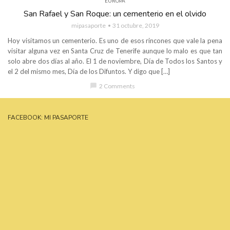
EUROPA
San Rafael y San Roque: un cementerio en el olvido
mipasaporte
31 octubre, 2019
Hoy visitamos un cementerio. Es uno de esos rincones que vale la pena
visitar alguna vez en Santa Cruz de Tenerife aunque lo malo es que tan
solo abre dos días al año. El 1 de noviembre, Día de Todos los Santos y
el 2 del mismo mes, Día de los Difuntos. Y digo que […]
chat_bubble
2 Comments
FACEBOOK: MI PASAPORTE