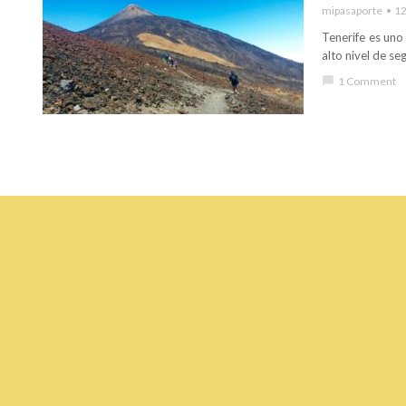
mipasaporte
12
Tenerife es uno
alto nivel de se
chat_bubble
1 Comment