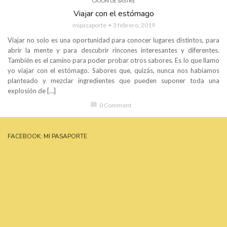
CAJÓN DE SASTRE
Viajar con el estómago
mipasaporte
3 febrero, 2019
Viajar no solo es una oportunidad para conocer lugares distintos, para
abrir la mente y para descubrir rincones interesantes y diferentes.
También es el camino para poder probar otros sabores. Es lo que llamo
yo viajar con el estómago. Sabores que, quizás, nunca nos habíamos
planteado y mezclar ingredientes que pueden suponer toda una
explosión de […]
chat_bubble
0 Comment
FACEBOOK: MI PASAPORTE