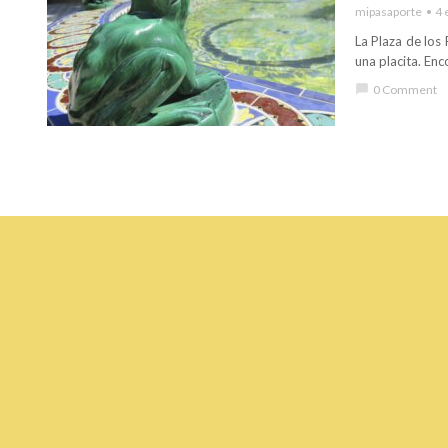
mipasaporte
4 
La Plaza de los
una placita. Enc
chat_bubble
0 Comment