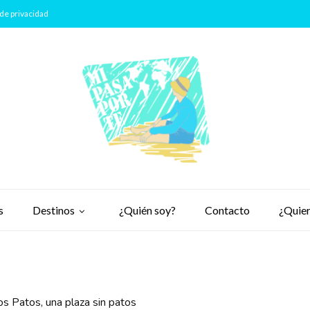
de privacidad
s
Destinos
¿Quién soy?
Contacto
¿Quier
os Patos, una plaza sin patos