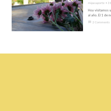
mipasaporte
31
Hoy visitamos u
al año. El 1 de 
chat_bubble
2 Comments