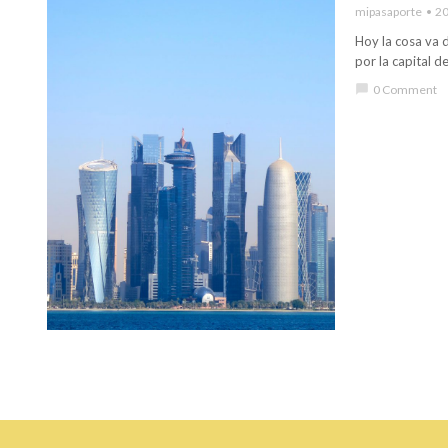
mipasaporte
20
Hoy la cosa va 
por la capital d
chat_bubble
0 Comment