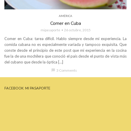
AMÉRICA
Comer en Cuba
mipasaporte
26 octubre, 2015
Comer en Cuba: tarea difícil. Hablo siempre desde mi experiencia. La
comida cubana no es especialmente variada y tampoco exquisita. Que
conste desde el principio de este post que mi experiencia en la cocina
fue la de una mochilera que conoció el país desde el punto de vista más
del cubano que desde la óptica […]
chat_bubble
3 Comments
FACEBOOK: MI PASAPORTE