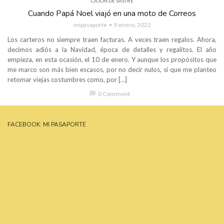
CAJÓN DE SASTRE
Cuando Papá Noel viajó en una moto de Correos
mipasaporte
9 enero, 2022
Los carteros no siempre traen facturas. A veces traen regalos. Ahora,
decimos adiós a la Navidad, época de detalles y regalitos. El año
empieza, en esta ocasión, el 10 de enero. Y aunque los propósitos que
me marco son más bien escasos, por no decir nulos, sí que me planteo
retomar viejas costumbres como, por […]
chat_bubble
0 Comment
FACEBOOK: MI PASAPORTE