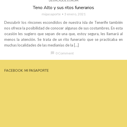
DESTACADOS
,
EUROPA
Teno Alto y sus ritos funerarios
mipasaporte
3 enero, 2021
Descubrir los rincones escondidos de nuestra isla de Tenerife también
nos ofrece la posibilidad de conocer algunas de sus costumbres. En esta
ocasión les sugiero que sepan de una que, estoy segura, les llamará al
menos la atención. Se trata de un rito funerario que se practicaba en
muchas localidades de las medianías de la […]
chat_bubble
0 Comment
FACEBOOK: MI PASAPORTE