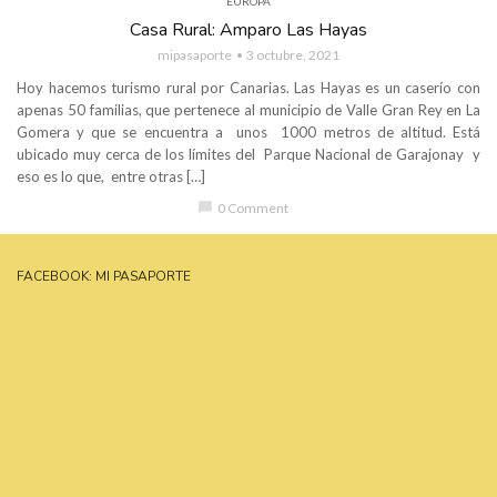
EUROPA
Casa Rural: Amparo Las Hayas
mipasaporte
3 octubre, 2021
Hoy hacemos turismo rural por Canarias. Las Hayas es un caserío con
apenas 50 familias, que pertenece al municipio de Valle Gran Rey en La
Gomera y que se encuentra a unos 1000 metros de altitud. Está
ubicado muy cerca de los límites del Parque Nacional de Garajonay y
eso es lo que, entre otras […]
chat_bubble
0 Comment
FACEBOOK: MI PASAPORTE