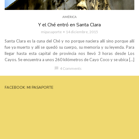
AMÉRICA
Y el Ché entró en Santa Clara
mipasaporte
14 diciembre, 2015
Santa Clara es la cuna del Ché y no porque naciera allí sino porque allí
fue ya muerto y allí se quedó su cuerpo, su memoria y su leyenda. Para
llegar hasta esta capital de provincia nos llevó 3 horas desde Los
Cayos. Se encuentra a unos 260 kilómetros de Cayo Coco y se ubica […]
chat_bubble
4 Comments
FACEBOOK: MI PASAPORTE