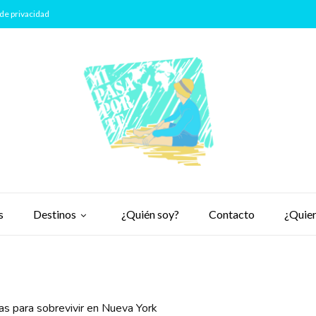
de privacidad
s
Destinos
¿Quién soy?
Contacto
¿Quier
as para sobrevivir en Nueva York