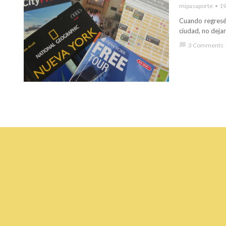
mipasaporte
19
Cuando regresé 
ciudad, no dejar
chat_bubble
3 Comments