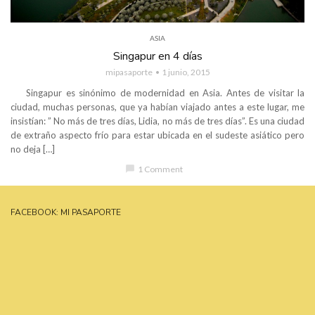
ASIA
Singapur en 4 días
mipasaporte
1 junio, 2015
Singapur es sinónimo de modernidad en Asia. Antes de visitar la
ciudad, muchas personas, que ya habían viajado antes a este lugar, me
insistían: ” No más de tres días, Lidia, no más de tres días”. Es una ciudad
de extraño aspecto frío para estar ubicada en el sudeste asiático pero
no deja […]
chat_bubble
1 Comment
FACEBOOK: MI PASAPORTE