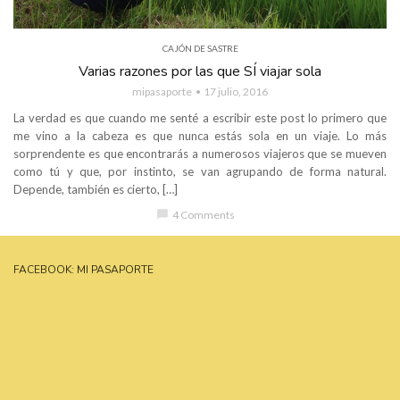
CAJÓN DE SASTRE
Varias razones por las que SÍ viajar sola
mipasaporte
17 julio, 2016
La verdad es que cuando me senté a escribir este post lo primero que
me vino a la cabeza es que nunca estás sola en un viaje. Lo más
sorprendente es que encontrarás a numerosos viajeros que se mueven
como tú y que, por instinto, se van agrupando de forma natural.
Depende, también es cierto, […]
chat_bubble
4 Comments
FACEBOOK: MI PASAPORTE