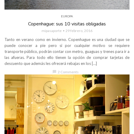
EUROPA
Copenhague: sus 10 visitas obligadas
mipasaporte
29 febrero, 2016
Tanto en verano como en invierno. Copenhague es una ciudad que se
puede conocer a pie pero si por cualquier motivo se requiere
transporte público, podrán contar con metro, guaguas y trenes para ir a
las afueras. Para todo ello tienen la opción de comprar tarjetas de
descuento que además les ofrecerá rebajas en los […]
chat_bubble
2 Comments