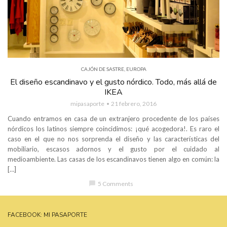
CAJÓN DE SASTRE
,
EUROPA
El diseño escandinavo y el gusto nórdico. Todo, más allá de
IKEA
mipasaporte
21 febrero, 2016
Cuando entramos en casa de un extranjero procedente de los países
nórdicos los latinos siempre coincidimos: ¡qué acogedora!. Es raro el
caso en el que no nos sorprenda el diseño y las características del
mobiliario, escasos adornos y el gusto por el cuidado al
medioambiente. Las casas de los escandinavos tienen algo en común: la
[…]
chat_bubble
5 Comments
FACEBOOK: MI PASAPORTE