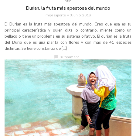
ASIA
Durian, la fruta más apestosa del mundo
mipasaporte
3 junio, 2018
El Durian es la fruta más apestosa del mundo. Creo que esa es su
principal característica y quien diga lo contrario, miente como un
bellaco o tiene un problema en su sistema olfativo. El durian es la fruta
del Durio que es una planta con flores y con más de 41 especies
distintas. Se tiene constancia de […]
chat_bubble
0 Comment