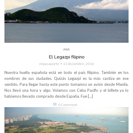
ASIA
El Legazpi filipino
mipasaporte
11 diciembre, 2016
Nuestra huella española está en todo el país filipino. También en los
nombres de sus ciudades. Quizás Legazpi es la más castiza en ese
sentido. Para llegar hasta este punto tomamos un avión desde Manila.
Nos llevó una hora y algo. Volamos con Cebu Pacific y el billete ya lo
habíamos llevado comprado desde España. Fue […]
chat_bubble
0 Comment