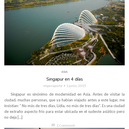
ASIA
Singapur en 4 días
mipasaporte
1 junio, 2015
Singapur es sinónimo de modernidad en Asia. Antes de visitar la
ciudad, muchas personas, que ya habían viajado antes a este lugar, me
insistían: ” No más de tres días, Lidia, no más de tres días”. Es una ciudad
de extraño aspecto frío para estar ubicada en el sudeste asiático pero
no deja […]
chat_bubble
1 Comment