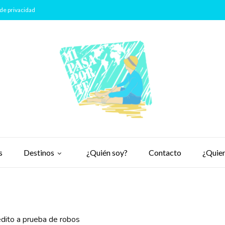
de privacidad
s
Destinos
¿Quién soy?
Contacto
¿Quier
édito a prueba de robos