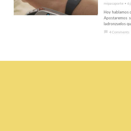
mipasaporte
6 
Hoy hablamos de
Apostaremos si
ladronzuelos qu
chat_bubble
4 Comments