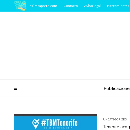
MiPasaporte.com
Contacto
Aviso legal
Herramientas 
Publicacione
UNCATEGORIZED
Tenerife acog