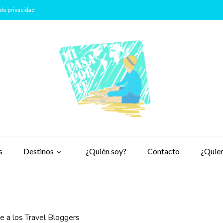
de privacidad
s
Destinos
¿Quién soy?
Contacto
¿Quier
e a los Travel Bloggers