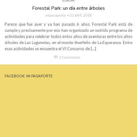
EUROPA
Forestal Park: un día entre árboles
mipasaporte
21 abril, 2018
Parece que fue ayer y ya han pasado 6 años. Forestal Park está de
cumple y precisamente por eso han organizado un nutrido programa de
actividades para celebrar todos estos años de aventuras entre los altos
árboles de Las Lagunetas, en el monte tinerfeño de La Esperanza. Entre
esas actividades se encuentra el VI Concurso de […]
chat_bubble
2 Comments
FACEBOOK: MI PASAPORTE