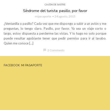
CAJÓN DE SASTRE
Síndrome del turista: pasillo, por favor
mipasaporte
24 agosto, 2015
¿Ventanilla o pasillo? Cada vez que me dispongo a subir a un avión y me
preguntan, lo tengo claro. Pasillo, por favor. Ya sea un viaje corto o
largo, estoy dispuesta a perderme las vistas. Y lo hago no solo porque
puede resultar agobiante tener que pedir permiso para ir al lavabo.
Quien me conoce […]
chat_bubble
2 Comments
FACEBOOK: MI PASAPORTE