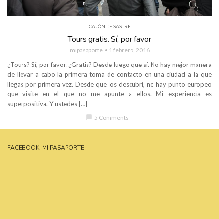
CAJÓN DE SASTRE
Tours gratis. Sí, por favor
mipasaporte
1 febrero, 2016
¿Tours? Sí, por favor. ¿Gratis? Desde luego que sí. No hay mejor manera
de llevar a cabo la primera toma de contacto en una ciudad a la que
llegas por primera vez. Desde que los descubrí, no hay punto europeo
que visite en el que no me apunte a ellos. Mi experiencia es
superpositiva. Y ustedes […]
chat_bubble
5 Comments
FACEBOOK: MI PASAPORTE