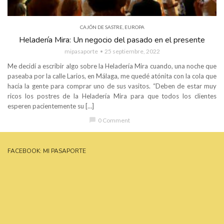
CAJÓN DE SASTRE
,
EUROPA
Heladería Mira: Un negocio del pasado en el presente
mipasaporte
25 septiembre, 2022
Me decidí a escribir algo sobre la Heladería Mira cuando, una noche que
paseaba por la calle Larios, en Málaga, me quedé atónita con la cola que
hacía la gente para comprar uno de sus vasitos. “Deben de estar muy
ricos los postres de la Heladería Mira para que todos los clientes
esperen pacientemente su […]
chat_bubble
0 Comment
FACEBOOK: MI PASAPORTE