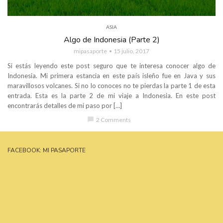
ASIA
Algo de Indonesia (Parte 2)
mipasaporte
15 julio, 2017
Si estás leyendo este post seguro que te interesa conocer algo de
Indonesia. Mi primera estancia en este país isleño fue en Java y sus
maravillosos volcanes. Si no lo conoces no te pierdas la parte 1 de esta
entrada. Esta es la parte 2 de mi viaje a Indonesia. En este post
encontrarás detalles de mi paso por […]
chat_bubble
2 Comments
FACEBOOK: MI PASAPORTE