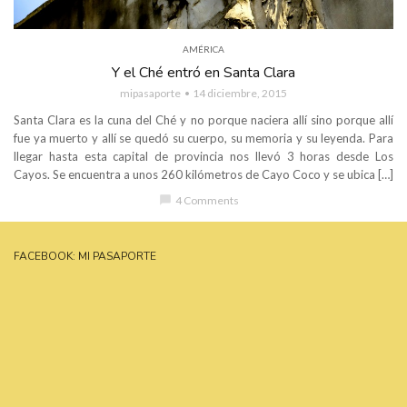
AMÉRICA
Y el Ché entró en Santa Clara
mipasaporte
14 diciembre, 2015
Santa Clara es la cuna del Ché y no porque naciera allí sino porque allí
fue ya muerto y allí se quedó su cuerpo, su memoria y su leyenda. Para
llegar hasta esta capital de provincia nos llevó 3 horas desde Los
Cayos. Se encuentra a unos 260 kilómetros de Cayo Coco y se ubica […]
chat_bubble
4 Comments
FACEBOOK: MI PASAPORTE