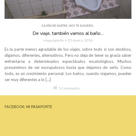
CAJÓN DE SASTRE
,
HOY TE SUGIERO...
De viaje, también vamos al baño…
mipasaporte
25 enero, 2016
Es la parte menos agradable de los viajes, sobre todo si son destinos,
digamos, diferentes, alternativos. Pero no deja de tener su gracia saber
enfrentarse a determinados espectáculos escatológicos. Muchos
presumimos de ser escrupulosos hasta que dejamos de serlo. Como
todo, es un crecimiento personal. Los baños, cuando viajamos, pueden
ser muy diferentes a lo […]
chat_bubble
5 Comments
FACEBOOK: MI PASAPORTE