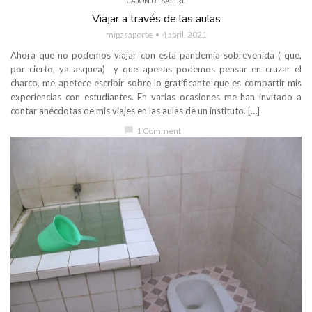
CAJÓN DE SASTRE
Viajar a través de las aulas
mipasaporte
4 abril, 2021
Ahora que no podemos viajar con esta pandemia sobrevenida ( que,
por cierto, ya asquea) y que apenas podemos pensar en cruzar el
charco, me apetece escribir sobre lo gratificante que es compartir mis
experiencias con estudiantes. En varias ocasiones me han invitado a
contar anécdotas de mis viajes en las aulas de un instituto. […]
chat_bubble
1 Comment