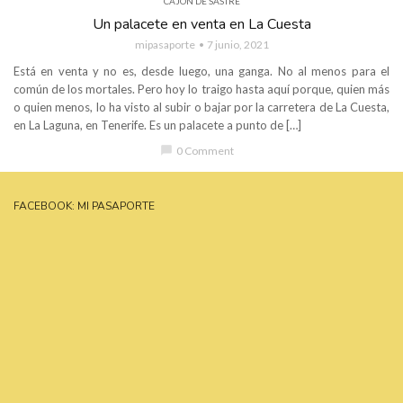
CAJÓN DE SASTRE
Un palacete en venta en La Cuesta
mipasaporte
7 junio, 2021
Está en venta y no es, desde luego, una ganga. No al menos para el
común de los mortales. Pero hoy lo traigo hasta aquí porque, quien más
o quien menos, lo ha visto al subir o bajar por la carretera de La Cuesta,
en La Laguna, en Tenerife. Es un palacete a punto de […]
chat_bubble
0 Comment
FACEBOOK: MI PASAPORTE