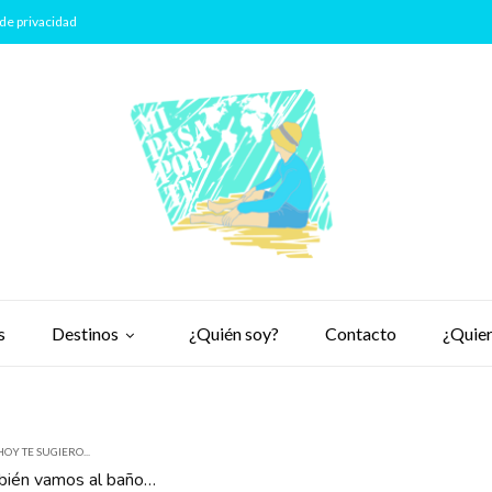
de privacidad
s
Destinos
¿Quién soy?
Contacto
¿Quier
HOY TE SUGIERO...
mbién vamos al baño…