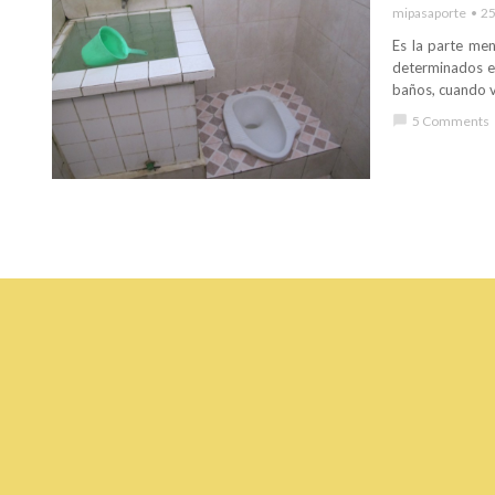
mipasaporte
25
Es la parte men
determinados e
baños, cuando v
chat_bubble
5 Comments