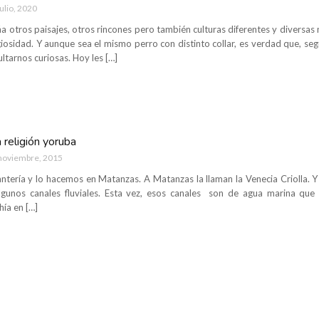
julio, 2020
ña otros paisajes, otros rincones pero también culturas diferentes y diversa
ligiosidad. Y aunque sea el mismo perro con distinto collar, es verdad que, 
ltarnos curiosas. Hoy les […]
 religión yoruba
noviembre, 2015
tería y lo hacemos en Matanzas. A Matanzas la llaman la Venecia Criolla. Y
lgunos canales fluviales. Esta vez, esos canales son de agua marina que 
hía en […]