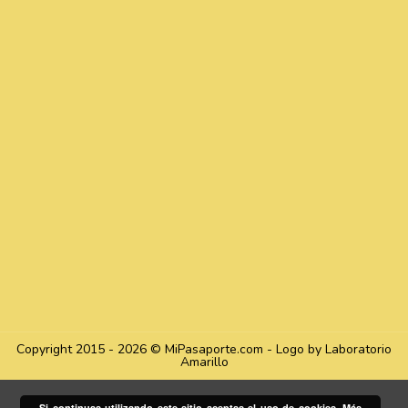
Copyright 2015 - 2026 © MiPasaporte.com - Logo by Laboratorio
Amarillo
Si continuas utilizando este sitio aceptas el uso de cookies.
Más