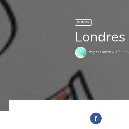
EUROPA
Londres
mipasaporte
19 juni