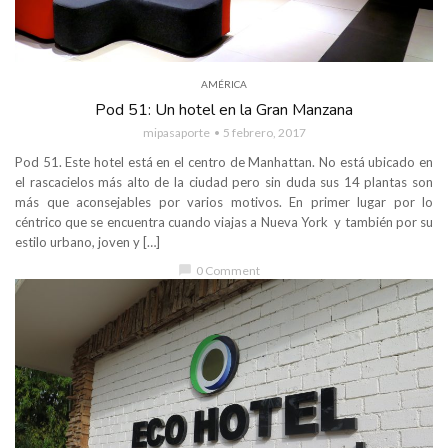
AMÉRICA
Pod 51: Un hotel en la Gran Manzana
mipasaporte
5 febrero, 2017
Pod 51. Este hotel está en el centro de Manhattan. No está ubicado en
el rascacielos más alto de la ciudad pero sin duda sus 14 plantas son
más que aconsejables por varios motivos. En primer lugar por lo
céntrico que se encuentra cuando viajas a Nueva York y también por su
estilo urbano, joven y […]
chat_bubble
0 Comment