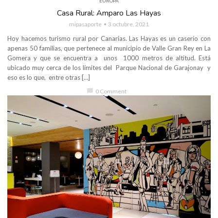
EUROPA
Casa Rural: Amparo Las Hayas
mipasaporte
3 octubre, 2021
Hoy hacemos turismo rural por Canarias. Las Hayas es un caserío con
apenas 50 familias, que pertenece al municipio de Valle Gran Rey en La
Gomera y que se encuentra a unos 1000 metros de altitud. Está
ubicado muy cerca de los límites del Parque Nacional de Garajonay y
eso es lo que, entre otras […]
chat_bubble
0 Comment