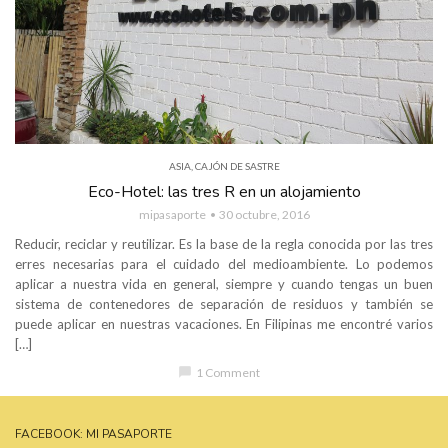
ASIA
,
CAJÓN DE SASTRE
Eco-Hotel: las tres R en un alojamiento
mipasaporte
30 octubre, 2016
Reducir, reciclar y reutilizar. Es la base de la regla conocida por las tres
erres necesarias para el cuidado del medioambiente. Lo podemos
aplicar a nuestra vida en general, siempre y cuando tengas un buen
sistema de contenedores de separación de residuos y también se
puede aplicar en nuestras vacaciones. En Filipinas me encontré varios
[…]
chat_bubble
1 Comment
FACEBOOK: MI PASAPORTE