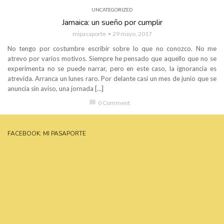
UNCATEGORIZED
Jamaica: un sueño por cumplir
mipasaporte
29 mayo, 2017
No tengo por costumbre escribir sobre lo que no conozco. No me
atrevo por varios motivos. Siempre he pensado que aquello que no se
experimenta no se puede narrar, pero en este caso, la ignorancia es
atrevida. Arranca un lunes raro. Por delante casi un mes de junio que se
anuncia sin aviso, una jornada […]
chat_bubble
0 Comment
FACEBOOK: MI PASAPORTE