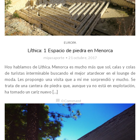
EUROPA
Líthica: 1 Espacio de piedra en Menorca
mipasaporte
21 octubre, 2017
Hoy hablamos de Líthica. Menorca es mucho más que sol, calas y colas
de turistas interminable buscando el mejor atardecer en el lounge de
moda. Les propongo una visita que a mí me sorprendió y mucho. Se
trata de una cantera de piedra que, aunque ya no está en explotación,
ha tomado un cariz nuevo […]
chat_bubble
0 Comment