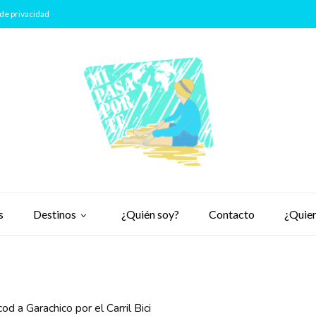
de privacidad
s
Destinos
¿Quién soy?
Contacto
¿Quier
cod a Garachico por el Carril Bici