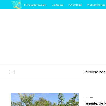
MiPasaporte.com
Contacto
Aviso legal
Herramientas 
Publicacione
EUROPA
Tenerife: de I