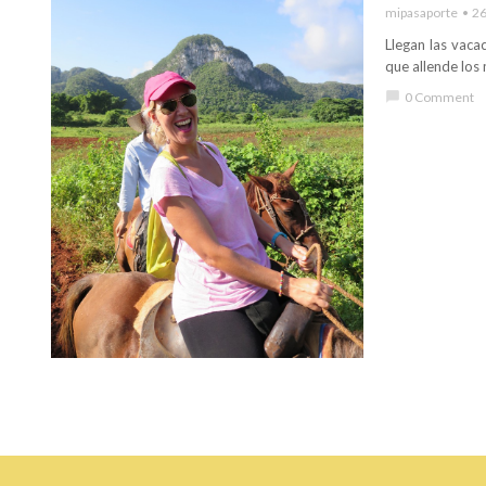
mipasaporte
26
Llegan las vaca
que allende los
chat_bubble
0 Comment