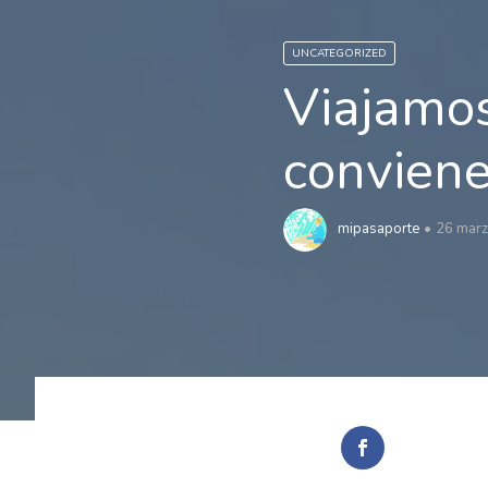
UNCATEGORIZED
Viajamos
conviene
mipasaporte
26 marz